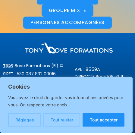
GROUPE MIXTE
PERSONNES ACCOMPAGNÉES
Tony Bove Formations (EI)
©
2026
APE : 8559A
SIRET : 530 087 832 00016
DIRECCTE Paris IdF n° 11
contact@tonybove-formations.fr
93 061 62 93
Cookies
06 67 68 34 74
Vous avez le droit de garder vos informations privées pour
CGV
vous. On respecte votre choix.
Nos engagements
Réglages
Tout rejeter
Tout accepter
Démarche qualité
Mentions légales