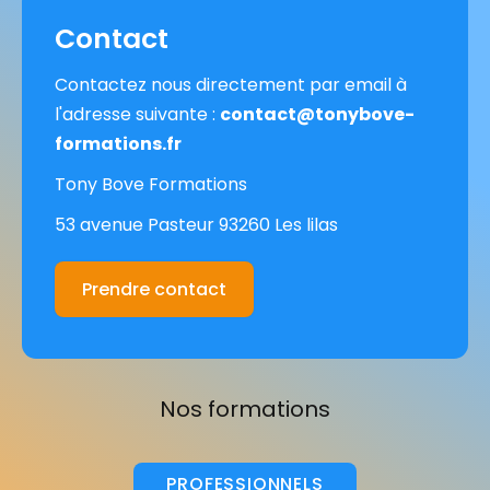
Contact
Contactez nous directement par email à
l'adresse suivante :
contact@tonybove-
formations.fr
Tony Bove Formations
53 avenue Pasteur 93260 Les lilas
Prendre contact
Nos formations
PROFESSIONNELS