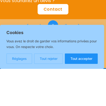
Vous souhaitez un devis ?
Contact
1
2
3
Cookies
Nos autres formations
Vous avez le droit de garder vos informations privées pour
vous. On respecte votre choix.
GROUPES MIXTES
PERSONNES ACCOMPAGNÉES
Réglages
Tout rejeter
Tout accepter
Tony Bove Formations (EI)
©
2026
APE : 8559A
SIRET : 530 087 832 00016
DIRECCTE Paris IdF n° 11