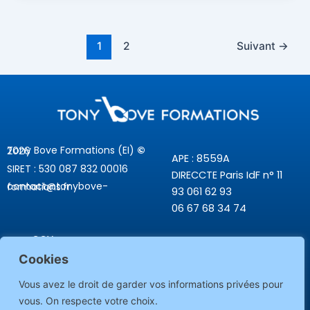
1
2
Suivant
→
Tony Bove Formations (EI)
©
2026
APE : 8559A
SIRET : 530 087 832 00016
DIRECCTE Paris IdF n° 11
contact@tonybove-formations.fr
93 061 62 93
06 67 68 34 74
CGV
Cookies
Nos engagements
Démarche qualité
Vous avez le droit de garder vos informations privées pour
Mentions légales
vous. On respecte votre choix.