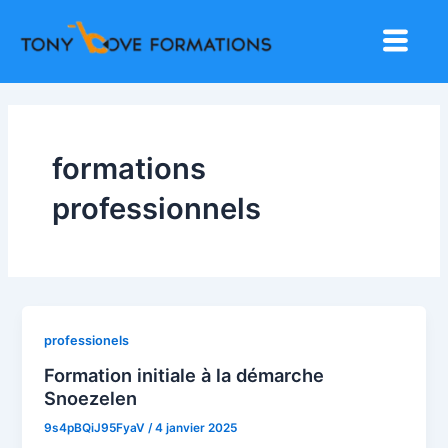
Aller
Pagination
Menu
au
d’article
contenu
formations
professionnels
professionels
Formation initiale à la démarche
Snoezelen
9s4pBQiJ95FyaV
/
4 janvier 2025